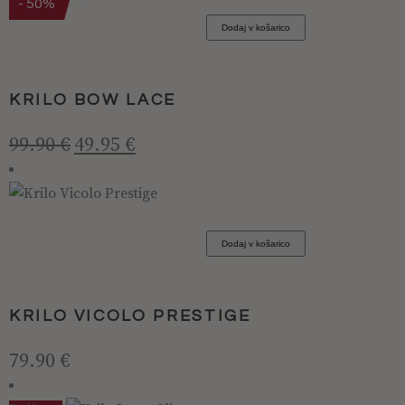
- 50%
ima
Dodaj v košarico
več
različic.
Možnosti
KRILO BOW LACE
lahko
izberete
Izvirna
Trenutna
99.90
€
49.95
€
cena
cena
na
je
je:
strani
bila:
49.95 €.
izdelka
99.90 €.
Ta
izdelek
Dodaj v košarico
ima
več
različic.
KRILO VICOLO PRESTIGE
Možnosti
lahko
79.90
€
izberete
na