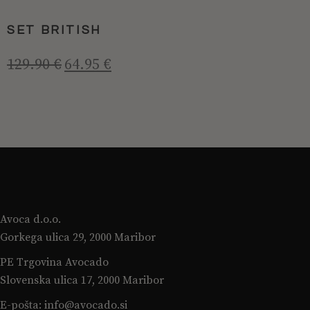
več
različic.
SET BRITISH
Možnosti
lahko
Izvirna
Trenutna
129.90
€
64.95
€
cena
cena
izberete
je
je:
na
bila:
64.95 €.
strani
129.90 €.
izdelka
Avoca d.o.o.
Gorkega ulica 29, 2000 Maribor
PE Trgovina Avocado
Slovenska ulica 17, 2000 Maribor
E-pošta:
info@avocado.si