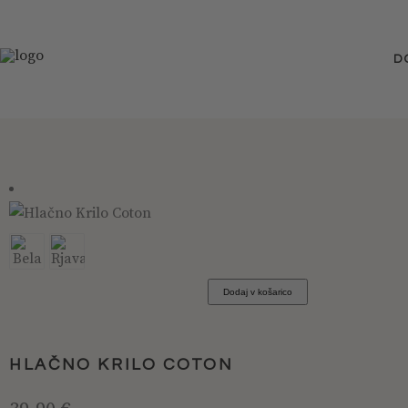
D
Ta
izdelek
ima
Dodaj v košarico
več
različic.
Možnosti
HLAČNO KRILO COTON
lahko
izberete