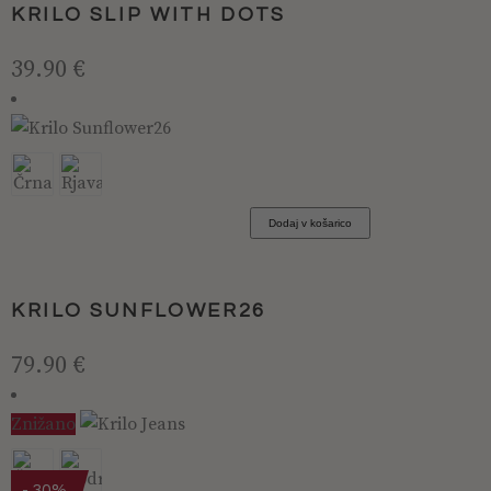
različic.
KRILO SLIP WITH DOTS
Možnosti
lahko
39.90
€
izberete
na
strani
Ta
izdelka
izdelek
ima
Dodaj v košarico
več
različic.
Možnosti
KRILO SUNFLOWER26
lahko
izberete
79.90
€
na
strani
Znižano
izdelka
Ta
izdelek
- 30%