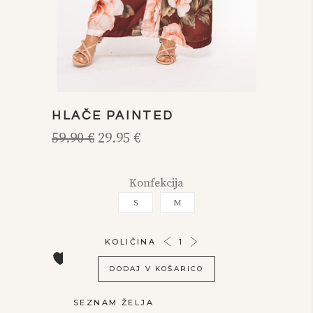
HLAČE PAINTED
Izvirna
Trenutna
59.90
€
29.95
€
cena
cena
je
je:
bila:
29.95 €.
Konfekcija
59.90 €.
S
M
HLAČE
KOLIČINA
PAINTED
DODAJ V KOŠARICO
KOLIČINA
SEZNAM ŽELJA